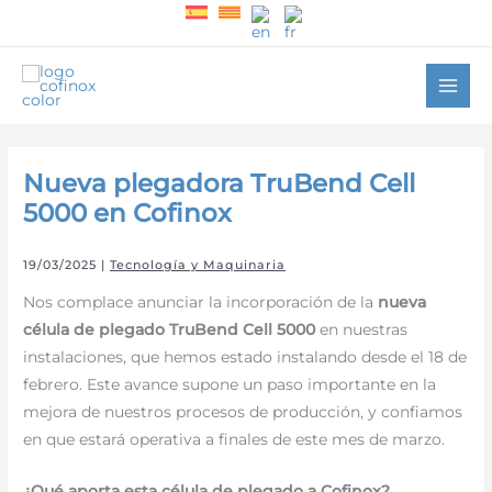
Ir
al
contenido
Nueva plegadora TruBend Cell
5000 en Cofinox
19/03/2025
|
Tecnología y Maquinaria
Nos complace anunciar la incorporación de la
nueva
célula de plegado
TruBend Cell 5000
en nuestras
instalaciones, que hemos estado instalando desde el 18 de
febrero. Este avance supone un paso importante en la
mejora de nuestros procesos de producción, y confiamos
en que estará operativa a finales de este mes de marzo.
¿Qué aporta esta
célula de plegado
a Cofinox?